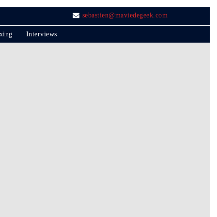
sebastien@maviedegeek.com
xing
Interviews