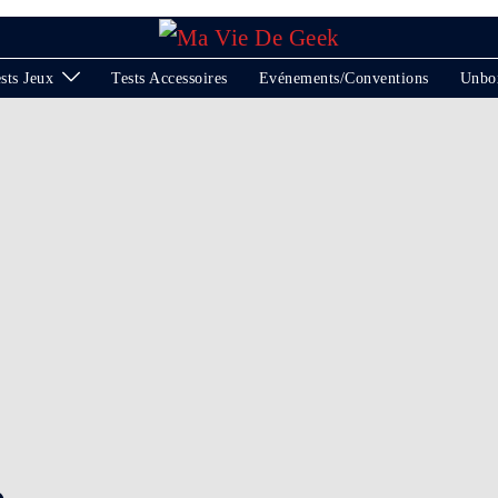
sts Jeux
Tests Accessoires
Evénements/Conventions
Unbo