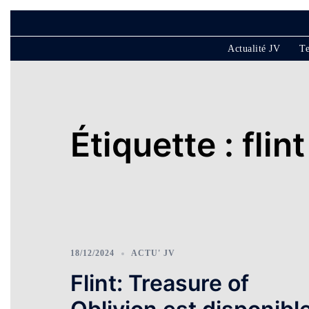
Aller
au
Actualité JV
Te
contenu
Étiquette :
flint
18/12/2024
ACTU' JV
Flint: Treasure of