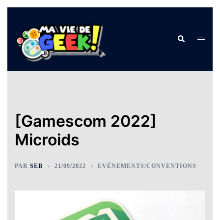
Aller
au
Rechercher
Ouvrir
contenu
le
menu
[Gamescom 2022]
Microids
PAR
SEB
21/09/2022
EVÉNEMENTS/CONVENTIONS