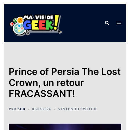
Aller
au
Rechercher
Ouvrir
contenu
le
menu
Prince of Persia The Lost
Crown, un retour
FRACASSANT!
PAR
SEB
01/02/2024
NINTENDO SWITCH