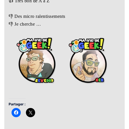
👍 Très bon de A à Z
👎 Des micro ralentissements
👎 Je cherche …
Partager :